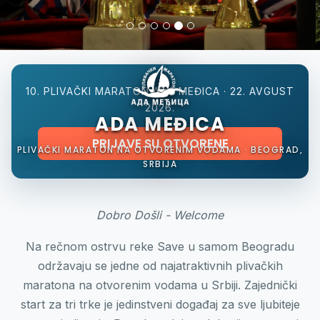
10. PLIVAČKI MARATON ADA MEĐICA · 22. AVGUST
2026.
ADA MEĐICA
PRIJAVE SU OTVORENE
PLIVAČKI MARATON NA OTVORENIM VODAMA · BEOGRAD,
SRBIJA
Dobro Došli - Welcome
Na rečnom ostrvu reke Save u samom Beogradu
održavaju se jedne od najatraktivnih plivačkih
maratona na otvorenim vodama u Srbiji. Zajednički
start za tri trke je jedinstveni događaj za sve ljubiteje