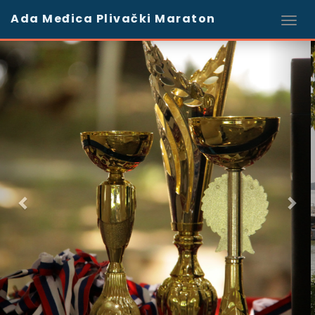
Ada Međica Plivački Maraton
Previous
Nex